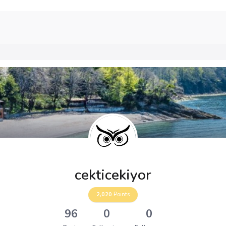
cekticekiyor
2,020
Points
96
0
0