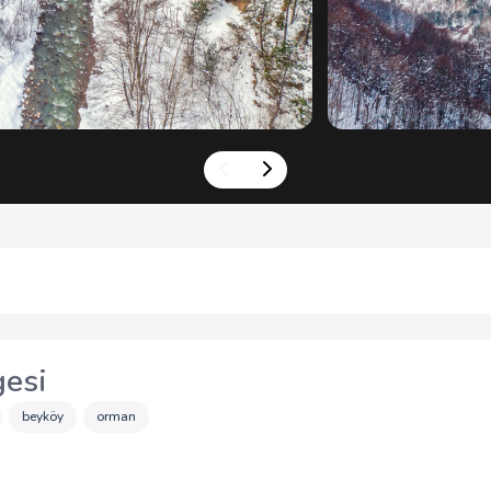
gesi
beyköy
orman