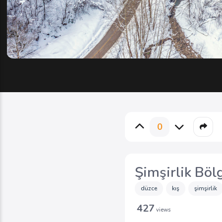
0
Şimşirlik Böl
düzce
kış
şimşirlik
427
views