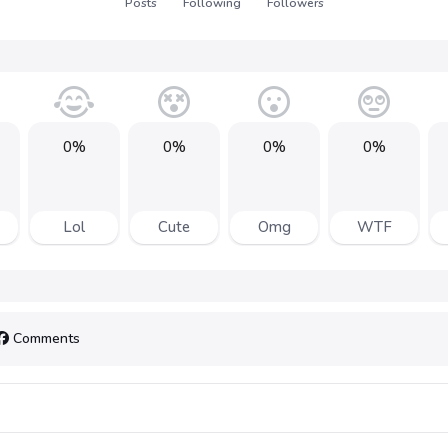
Posts
Following
Followers
0%
0%
0%
0%
Lol
Cute
Omg
WTF
Comments