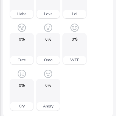
Haha
Love
Lol
0%
0%
0%
Cute
Omg
WTF
0%
0%
Cry
Angry