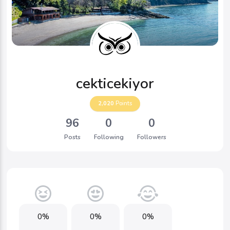
cekticekiyor
2,020
Points
96
0
0
Posts
Following
Followers
0%
0%
0%