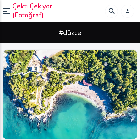
Çekti Çekiyor
(Fotoğraf)
#düzce